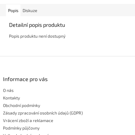
Popis
Diskuze
Detailní popis produktu
Popis produktu není dostupný
Z
á
p
a
Informace pro vás
t
O nás
í
Kontakty
Obchodní podmínky
Zásady zpracování osobních údajů (GDPR)
Vrácení zboží a reklamace
Podmínky půjčovny