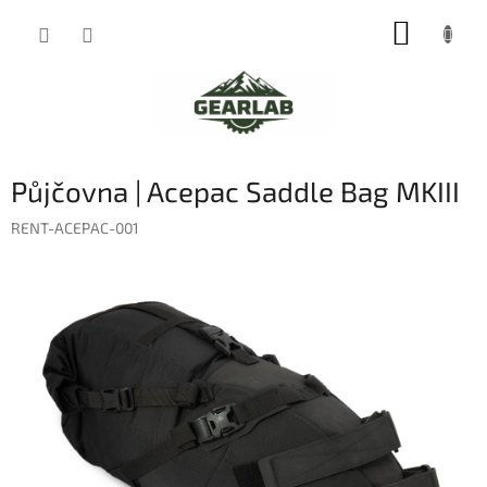
Přejít
NÁKUP
na
obsah
KOŠÍK
Půjčovna | Acepac Saddle Bag MKIII
RENT-ACEPAC-001