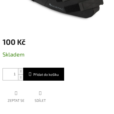
100 Kč
Měrná
Skladem
cena:
Přidat do košíku
ZEPTAT SE
SDÍLET