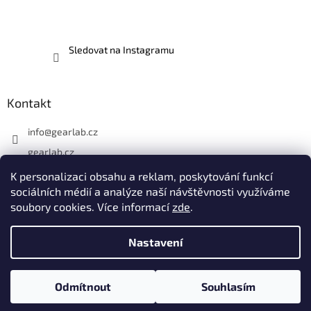
Sledovat na Instagramu
Kontakt
info
@
gearlab.cz
gearlab.cz
K personalizaci obsahu a reklam, poskytování funkcí
sociálních médií a analýze naší návštěvnosti využíváme
soubory cookies. Více informací
zde
.
Vytvořil Shoptet
Nastavení
Copyright 2026
GearLab.cz
. Všechna práva vyhrazena.
Upravit
Odmítnout
Souhlasím
nastavení cookies