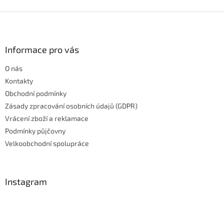
v
l
Z
á
á
d
p
a
a
Informace pro vás
c
t
í
O nás
í
p
r
Kontakty
v
Obchodní podmínky
k
Zásady zpracování osobních údajů (GDPR)
y
Vrácení zboží a reklamace
v
ý
Podmínky půjčovny
p
Velkoobchodní spolupráce
i
s
u
Instagram