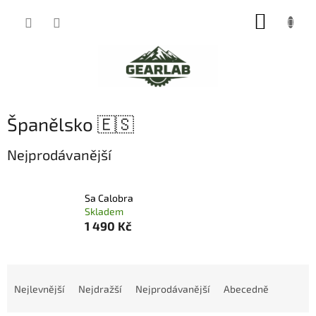
Přejít
NÁKUP
na
obsah
KOŠÍK
Španělsko 🇪🇸
Nejprodávanější
Sa Calobra
Skladem
1 490 Kč
Ř
a
Nejlevnější
Nejdražší
Nejprodávanější
Abecedně
z