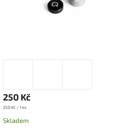
250 Kč
Měrná
250 Kč / 1 ks
cena:
Skladem