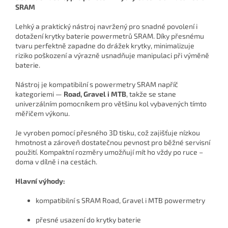
SRAM
Lehký a praktický nástroj navržený pro snadné povolení i
dotažení krytky baterie powermetrů SRAM. Díky přesnému
tvaru perfektně zapadne do drážek krytky, minimalizuje
riziko poškození a výrazně usnadňuje manipulaci při výměně
baterie.
Nástroj je kompatibilní s powermetry SRAM napříč
kategoriemi —
Road, Gravel i MTB
, takže se stane
univerzálním pomocníkem pro většinu kol vybavených tímto
měřičem výkonu.
Je vyroben pomocí přesného 3D tisku, což zajišťuje nízkou
hmotnost a zároveň dostatečnou pevnost pro běžné servisní
použití. Kompaktní rozměry umožňují mít ho vždy po ruce –
doma v dílně i na cestách.
Hlavní výhody:
kompatibilní s SRAM Road, Gravel i MTB powermetry
přesné usazení do krytky baterie