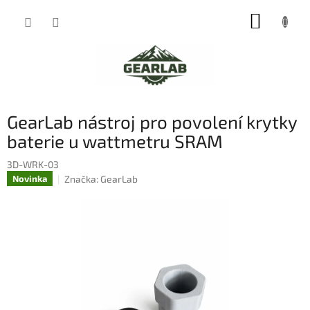
Přejít
NÁKUP
na
obsah
KOŠÍK
GearLab nástroj pro povolení krytky
baterie u wattmetru SRAM
3D-WRK-03
Značka:
GearLab
Novinka