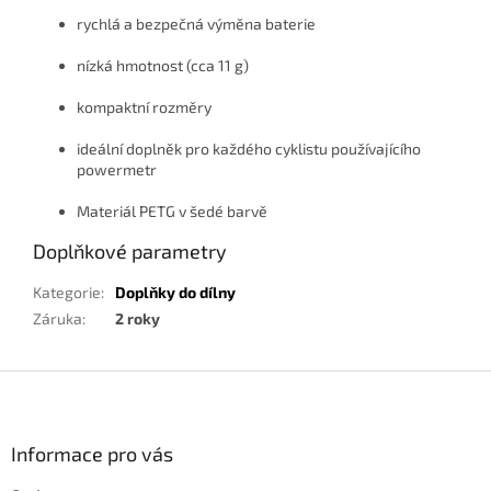
rychlá a bezpečná výměna baterie
nízká hmotnost (cca 11 g)
kompaktní rozměry
ideální doplněk pro každého cyklistu používajícího
powermetr
Materiál PETG v šedé barvě
Doplňkové parametry
Kategorie
:
Doplňky do dílny
Záruka
:
2 roky
Z
á
p
a
Informace pro vás
t