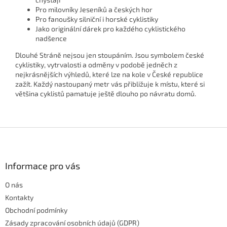
Pro milovníky Jeseníků a českých hor
Pro fanoušky silniční i horské cyklistiky
Jako originální dárek pro každého cyklistického
nadšence
Dlouhé Stráně nejsou jen stoupáním. Jsou symbolem české
cyklistiky, vytrvalosti a odměny v podobě jedněch z
nejkrásnějších výhledů, které lze na kole v České republice
zažít. Každý nastoupaný metr vás přibližuje k místu, které si
většina cyklistů pamatuje ještě dlouho po návratu domů.
Z
á
p
a
Informace pro vás
t
O nás
í
Kontakty
Obchodní podmínky
Zásady zpracování osobních údajů (GDPR)