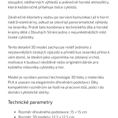
stoupání, nádherných výhledů a jedinečné horské atmosféry,
která každoročně přitahuje tisíce cyklistů.
Závěrečné kilometry vedou po servisní komunikaci až k horní
nádrži elektrárny, odkud se otevírají panoramatické výhledy
na Jeseníky. Právě tato kombinace technického díla a horské
krajiny dělá z Dlouhých Strání jedno z nejunikátnějších míst
české cyklistiky.
Tento detailní 3D model zachycuje reliéf jednoho z
nejslavnějších českých výjezdů a přináší kus Jeseníků přímo k
vám domů. Je ideální jako vzpomínka na zdolaný vrchol,
motivace k budoucí návštěvě nebo originální dárek pro
každého milovníka cyklistiky a hor.
Model je vyroben pomocí technologie 3D tisku z materiálu
PLA a usazen na elegantním dřevěném podstavci. Díky
kompaktním rozměrům se hodí na pracovní stůl, polici i do
domácí cyklistické sbírky.
Technické parametry
Rozměr dřevěného podstavce: 15 × 15 cm
Rozměr 3D modelu: 12,5 × 12,5 cm