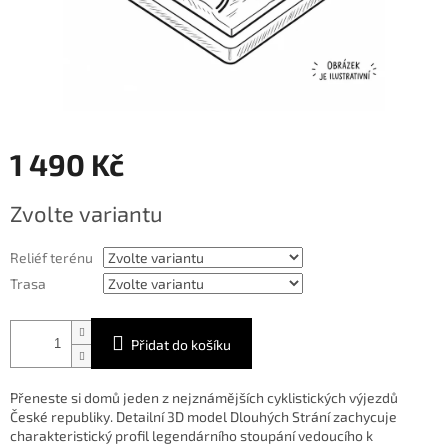
1 490 Kč
Měrná
Zvolte variantu
cena:
Reliéf terénu
Trasa
Přidat do košíku
Přeneste si domů jeden z nejznámějších cyklistických výjezdů
České republiky. Detailní 3D model Dlouhých Strání zachycuje
charakteristický profil legendárního stoupání vedoucího k