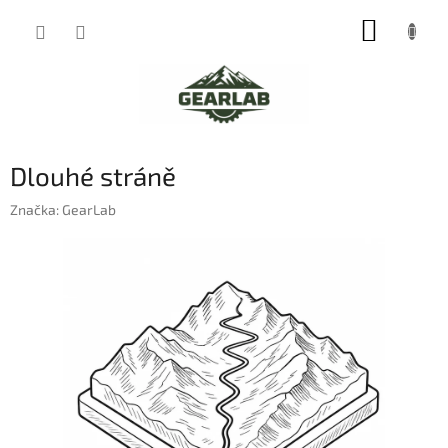
Přejít
NÁKUP
na
obsah
KOŠÍK
Dlouhé stráně
Značka:
GearLab