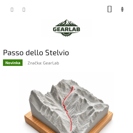
Přejít
NÁKUP
na
obsah
KOŠÍK
Passo dello Stelvio
Značka:
GearLab
Novinka