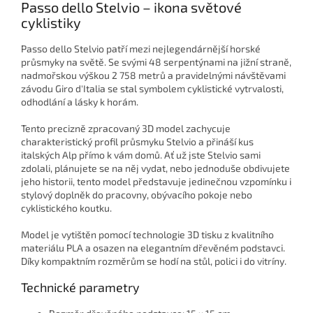
Passo dello Stelvio – ikona světové
cyklistiky
Passo dello Stelvio patří mezi nejlegendárnější horské
průsmyky na světě. Se svými 48 serpentýnami na jižní straně,
nadmořskou výškou 2 758 metrů a pravidelnými návštěvami
závodu Giro d'Italia se stal symbolem cyklistické vytrvalosti,
odhodlání a lásky k horám.
Tento precizně zpracovaný 3D model zachycuje
charakteristický profil průsmyku Stelvio a přináší kus
italských Alp přímo k vám domů. Ať už jste Stelvio sami
zdolali, plánujete se na něj vydat, nebo jednoduše obdivujete
jeho historii, tento model představuje jedinečnou vzpomínku i
stylový doplněk do pracovny, obývacího pokoje nebo
cyklistického koutku.
Model je vytištěn pomocí technologie 3D tisku z kvalitního
materiálu PLA a osazen na elegantním dřevěném podstavci.
Díky kompaktním rozměrům se hodí na stůl, polici i do vitríny.
Technické parametry