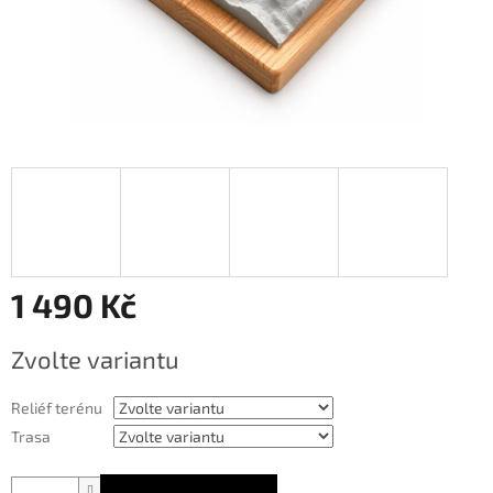
1 490 Kč
Měrná
Zvolte variantu
cena:
Reliéf terénu
Trasa