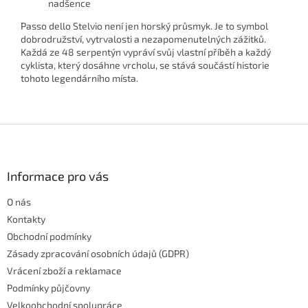
nadšence
Passo dello Stelvio není jen horský průsmyk. Je to symbol
dobrodružství, vytrvalosti a nezapomenutelných zážitků.
Každá ze 48 serpentýn vypráví svůj vlastní příběh a každý
cyklista, který dosáhne vrcholu, se stává součástí historie
tohoto legendárního místa.
Z
á
p
a
Informace pro vás
t
O nás
í
Kontakty
Obchodní podmínky
Zásady zpracování osobních údajů (GDPR)
Vrácení zboží a reklamace
Podmínky půjčovny
Velkoobchodní spolupráce