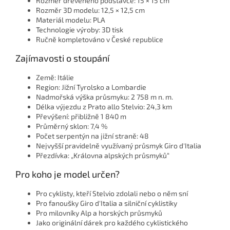
Rozměr dřevěného podstavce: 15 × 15 cm
Rozměr 3D modelu: 12,5 × 12,5 cm
Materiál modelu: PLA
Technologie výroby: 3D tisk
Ručně kompletováno v České republice
Zajímavosti o stoupání
Země: Itálie
Region: Jižní Tyrolsko a Lombardie
Nadmořská výška průsmyku: 2 758 m n. m.
Délka výjezdu z Prato allo Stelvio: 24,3 km
Převýšení: přibližně 1 840 m
Průměrný sklon: 7,4 %
Počet serpentýn na jižní straně: 48
Nejvyšší pravidelně využívaný průsmyk Giro d'Italia
Přezdívka: „Královna alpských průsmyků“
Pro koho je model určen?
Pro cyklisty, kteří Stelvio zdolali nebo o něm sní
Pro fanoušky Giro d'Italia a silniční cyklistiky
Pro milovníky Alp a horských průsmyků
Jako originální dárek pro každého cyklistického