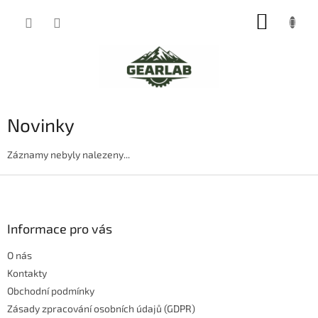
Přejít
NÁKUP
na
obsah
KOŠÍK
Novinky
Záznamy nebyly nalezeny...
Z
á
p
a
Informace pro vás
t
O nás
í
Kontakty
Obchodní podmínky
Zásady zpracování osobních údajů (GDPR)